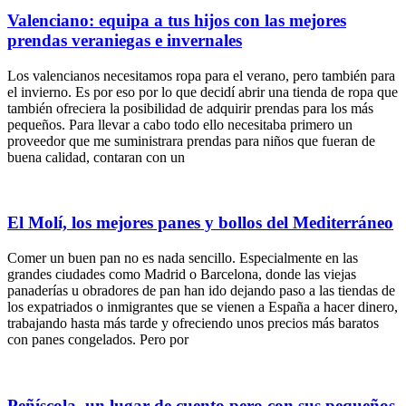
Valenciano: equipa a tus hijos con las mejores
prendas veraniegas e invernales
Los valencianos necesitamos ropa para el verano, pero también para
el invierno. Es por eso por lo que decidí abrir una tienda de ropa que
también ofreciera la posibilidad de adquirir prendas para los más
pequeños. Para llevar a cabo todo ello necesitaba primero un
proveedor que me suministrara prendas para niños que fueran de
buena calidad, contaran con un
El Molí, los mejores panes y bollos del Mediterráneo
Comer un buen pan no es nada sencillo. Especialmente en las
grandes ciudades como Madrid o Barcelona, donde las viejas
panaderías u obradores de pan han ido dejando paso a las tiendas de
los expatriados o inmigrantes que se vienen a España a hacer dinero,
trabajando hasta más tarde y ofreciendo unos precios más baratos
con panes congelados. Pero por
Peñíscola, un lugar de cuento pero con sus pequeños