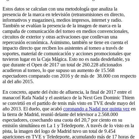
Estos datos se calculan con una metodología que analiza la
presencia de la marca en televisión (retransmisiones en directo,
informativos y magazines), medios impresos, internet y radio.
También se evalúan la presencia de la imagen de marca en la
campaña de comunicación del torneo en medios convencionales,
circuitos de exterior y otras activaciones que conllevan una
repercusión económica. Asimismo, también se tiene en cuenta el
impacto directo que reciben los asistentes al torneo a través de
soportes, material de comunicación y acciones promocionales que
tuvieron lugar en la Caja Mágica. Esto no es nada desdeñable, ya
que durante el Open de 2017 un total de 260.228 aficionados
acudieron al torneo, lo que supuso un aumento de 15.568
espectadores comparado con 2016 y de más de 38.000 con respecto
al del año 2015.
En concreto, aparte del éxito de afluencia, la final de 2017 entre el
manacorí Rafa Nadal y el austriaco de la Next Gen Dominic Thiem
se convirtió en el partido de tenis más visto en TVE desde mayo del
año 2013. El duelo, que acabó
coronando a Nadal por quinta vez
en
la tierra de Madrid, reunió delante del televisor a 2.568.000
espectadores, cosechando una cuota del 20,7 por ciento en su
emisión simultánea en La 1 y Teledeporte. A través de lo visto en la
pista, la imagen del logo de Madrid tuvo un total de 9.454
apariciones en TVE y Teledeporte, acumulando más de 17 horas de