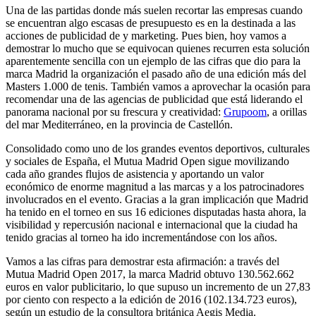
Una de las partidas donde más suelen recortar las empresas cuando
se encuentran algo escasas de presupuesto es en la destinada a las
acciones de publicidad de y marketing. Pues bien, hoy vamos a
demostrar lo mucho que se equivocan quienes recurren esta solución
aparentemente sencilla con un ejemplo de las cifras que dio para la
marca Madrid la organización el pasado año de una edición más del
Masters 1.000 de tenis. También vamos a aprovechar la ocasión para
recomendar una de las agencias de publicidad que está liderando el
panorama nacional por su frescura y creatividad:
Grupoom
, a orillas
del mar Mediterráneo, en la provincia de Castellón.
Consolidado como uno de los grandes eventos deportivos, culturales
y sociales de España, el Mutua Madrid Open sigue movilizando
cada año grandes flujos de asistencia y aportando un valor
económico de enorme magnitud a las marcas y a los patrocinadores
involucrados en el evento. Gracias a la gran implicación que Madrid
ha tenido en el torneo en sus 16 ediciones disputadas hasta ahora, la
visibilidad y repercusión nacional e internacional que la ciudad ha
tenido gracias al torneo ha ido incrementándose con los años.
Vamos a las cifras para demostrar esta afirmación: a través del
Mutua Madrid Open 2017, la marca Madrid obtuvo 130.562.662
euros en valor publicitario, lo que supuso un incremento de un 27,83
por ciento con respecto a la edición de 2016 (102.134.723 euros),
según un estudio de la consultora británica Aegis Media.