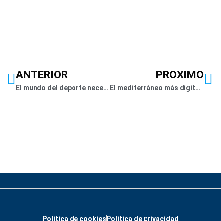
ANTERIOR
PROXIMO
El mundo del deporte necesita de los servicios para generar riqueza
El mediterráneo más digital. Adelantándose al futuro, como siempre
Politica de cookies
Politica de privacidad