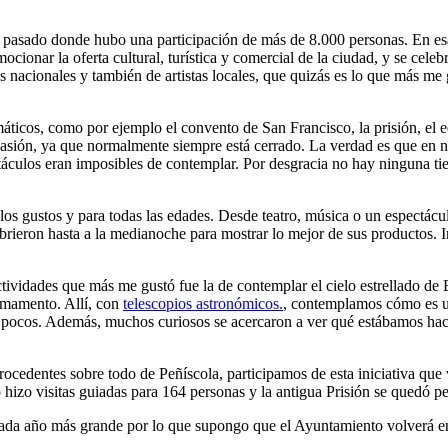
ño pasado donde hubo una participación de más de 8.000 personas. En es
ocionar la oferta cultural, turística y comercial de la ciudad, y se celeb
as nacionales y también de artistas locales, que quizás es lo que más m
áticos, como por ejemplo el convento de San Francisco, la prisión, el ed
ocasión, ya que normalmente siempre está cerrado. La verdad es que en
táculos eran imposibles de contemplar. Por desgracia no hay ninguna ti
los gustos y para todas las edades. Desde teatro, música o un espectácul
d abrieron hasta a la medianoche para mostrar lo mejor de sus productos.
tividades que más me gustó fue la de contemplar el cielo estrellado de 
irmamento. Allí, con
telescopios astronómicos.
, contemplamos cómo es un
 pocos. Además, muchos curiosos se acercaron a ver qué estábamos hac
ocedentes sobre todo de Peñíscola, participamos de esta iniciativa que v
 hizo visitas guiadas para 164 personas y la antigua Prisión se quedó pe
cada año más grande por lo que supongo que el Ayuntamiento volverá en