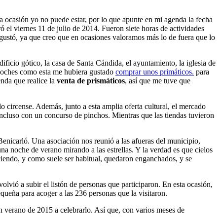
a ocasión yo no puede estar, por lo que apunte en mi agenda la fecha
ró el viernes 11 de julio de 2014. Fueron siete horas de actividades
e gustó, ya que creo que en ocasiones valoramos más lo de fuera que lo
ificio gótico, la casa de Santa Cándida, el ayuntamiento, la iglesia de
 noches como esta me hubiera gustado
comprar unos primáticos.
para
enda que realice la
venta de prismáticos
, así que me tuve que
o circense. Además, junto a esta amplia oferta cultural, el mercado
 Incluso con un concurso de pinchos. Mientras que las tiendas tuvieron
Benicarló. Una asociación nos reunió a las afueras del municipio,
a noche de verano mirando a las estrellas. Y la verdad es que cielos
iendo, y como suele ser habitual, quedaron enganchados, y se
olvió a subir el listón de personas que participaron. En esta ocasión,
queña para acoger a las 236 personas que la visitaron.
 verano de 2015 a celebrarlo. Así que, con varios meses de