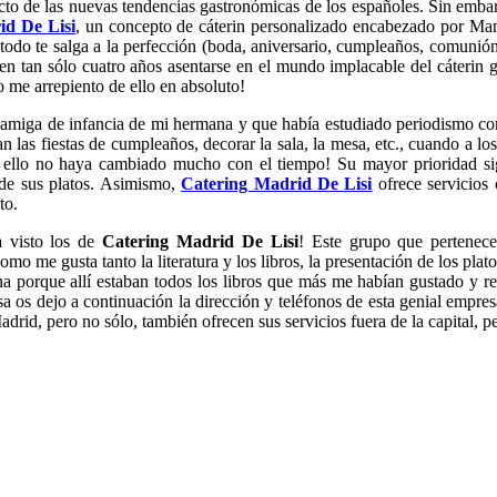
fecto de las nuevas tendencias gastronómicas de los españoles. Sin emb
id De Lisi
, un concepto de cáterin personalizado encabezado por Mam
 todo te salga a la perfección (boda, aniversario, cumpleaños, comunió
n tan sólo cuatro años asentarse en el mundo implacable del cáterin gr
o me arrepiento de ello en absoluto!
miga de infancia de mi hermana y que había estudiado periodismo con 
n las fiestas de cumpleaños, decorar la sala, la mesa, etc., cuando a
ue ello no haya cambiado mucho con el tiempo! Su mayor prioridad si
 de sus platos. Asimismo,
Catering Madrid De Lisi
ofrece servicios
to.
a visto los de
Catering Madrid De Lisi
! Este grupo que pertenec
omo me gusta tanto la literatura y los libros, la presentación de los plat
 porque allí estaban todos los libros que más me habían gustado y ret
sa os dejo a continuación la dirección y teléfonos de esta genial empre
d, pero no sólo, también ofrecen sus servicios fuera de la capital, p