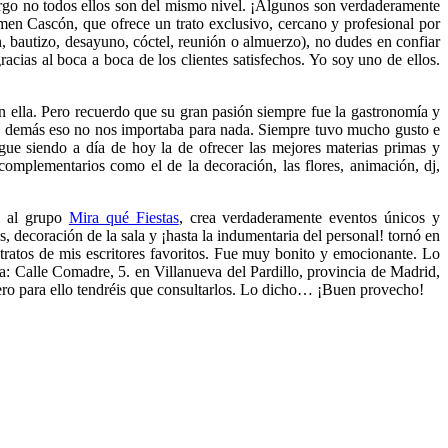
argo no todos ellos son del mismo nivel. ¡Algunos son verdaderamente
en Cascón, que ofrece un trato exclusivo, cercano y profesional por
n, bautizo, desayuno, cóctel, reunión o almuerzo), no dudes en confiar
acias al boca a boca de los clientes satisfechos. Yo soy uno de ellos.
ella. Pero recuerdo que su gran pasión siempre fue la gastronomía y
 los demás eso no nos importaba para nada. Siempre tuvo mucho gusto e
gue siendo a día de hoy la de ofrecer las mejores materias primas y
 complementarios como el de la decoración, las flores, animación, dj,
e al grupo
Mira qué Fiestas
, crea verdaderamente eventos únicos y
os, decoración de la sala y ¡hasta la indumentaria del personal! tornó en
ratos de mis escritores favoritos. Fue muy bonito y emocionante. Lo
sa: Calle Comadre, 5. en Villanueva del Pardillo, provincia de Madrid,
ero para ello tendréis que consultarlos. Lo dicho… ¡Buen provecho!