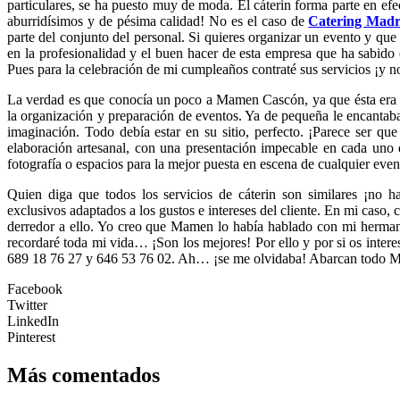
particulares, se ha puesto muy de moda. El cáterin forma parte en e
aburridísimos y de pésima calidad! No es el caso de
Catering Madr
parte del conjunto del personal. Si quieres organizar un evento y que
en la profesionalidad y el buen hacer de esta empresa que ha sabido e
Pues para la celebración de mi cumpleaños contraté sus servicios ¡y n
La verdad es que conocía un poco a Mamen Cascón, ya que ésta era a
la organización y preparación de eventos. Ya de pequeña le encantaba
imaginación. Todo debía estar en su sitio, perfecto. ¡Parece ser q
elaboración artesanal, con una presentación impecable en cada uno
fotografía o espacios para la mejor puesta en escena de cualquier even
Quien diga que todos los servicios de cáterin son similares ¡no h
exclusivos adaptados a los gustos e intereses del cliente. En mi caso, c
derredor a ello. Yo creo que Mamen lo había hablado con mi hermana
recordaré toda mi vida… ¡Son los mejores! Por ello y por si os intere
689 18 76 27 y 646 53 76 02. Ah… ¡se me olvidaba! Abarcan todo Madri
Facebook
Twitter
LinkedIn
Pinterest
Más comentados