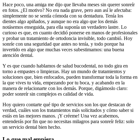
Hace poco, una amiga me dijo que llevaba meses sin querer sonreír
en fotos. ¿El motivo? No era nada grave, pero aun así le afectaba:
simplemente no se sentía cómoda con su dentadura. Tenía los
dientes algo apiñados, y aunque no era algo que los demás
notásemos enseguida, para ella suponía un verdadero lastre. Lo
curioso es que, en cuanto decidió ponerse en manos de profesionales
y probar un tratamiento de ortodoncia invisible, todo cambió. Hoy
sonríe con una seguridad que antes no tenía, y todo porque ha
invertido en algo que muchas veces subestimamos: una buena
atención dental.
Y es que cuando hablamos de salud bucodental, no todo gira en
torno a empastes o limpiezas. Hay un mundo de tratamientos y
soluciones que, bien enfocados, pueden transformar toda la forma en
la que vives tu vida, empezando por tu boca, y acabando en la
manera de relacionarte con los demás. Porque, digámoslo claro:
poder sonreír sin complejos es calidad de vida.
Hoy quiero contarte qué tipo de servicios son los que destacan de
verdad, cuáles son los tratamientos más solicitados y cómo saber si
estás en las mejores manos. ¡Y créeme! Una vez acabemos,
entenderás por fin que no necesitas milagros para sonreír feliz: solo
un servicio dental bien hecho.
Lo que mal empieza…