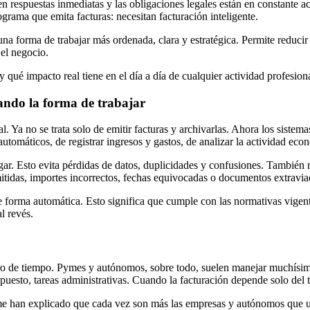
n respuestas inmediatas y las obligaciones legales están en constante 
grama que emita facturas: necesitan facturación inteligente.
a forma de trabajar más ordenada, clara y estratégica. Permite reducir e
 el negocio.
y qué impacto real tiene en el día a día de cualquier actividad profesiona
iando la forma de trabajar
al. Ya no se trata solo de emitir facturas y archivarlas. Ahora los siste
tomáticos, de registrar ingresos y gastos, de analizar la actividad eco
gar. Esto evita pérdidas de datos, duplicidades y confusiones. También
tidas, importes incorrectos, fechas equivocadas o documentos extravia
e forma automática. Esto significa que cumple con las normativas vigentes
l revés.
orro de tiempo. Pymes y autónomos, sobre todo, suelen manejar muchísim
upuesto, tareas administrativas. Cuando la facturación depende solo del
e han explicado que cada vez son más las empresas y autónomos que u