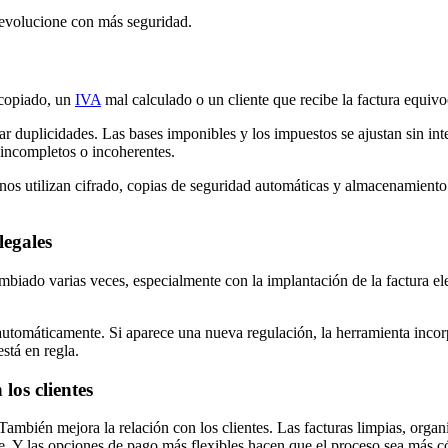
 evolucione con más seguridad.
 copiado, un
IVA
mal calculado o un cliente que recibe la factura equivo
itar duplicidades. Las bases imponibles y los impuestos se ajustan sin i
 incompletos o incoherentes.
s utilizan cifrado, copias de seguridad automáticas y almacenamiento s
legales
mbiado varias veces, especialmente con la implantación de la factura el
 automáticamente. Si aparece una nueva regulación, la herramienta incor
stá en regla.
los clientes
 También mejora la relación con los clientes. Las facturas limpias, orga
die. Y las opciones de pago más flexibles hacen que el proceso sea más