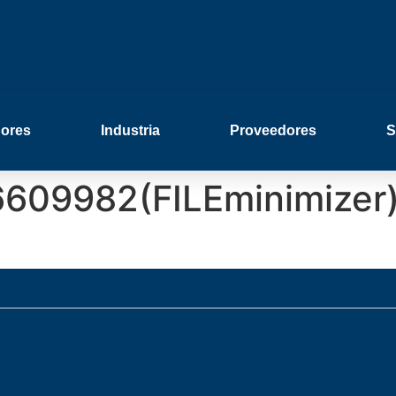
ores
Industria
Proveedores
S
6609982(FILEminimizer