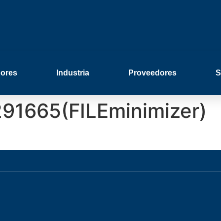
ores
Industria
Proveedores
S
291665(FILEminimizer)