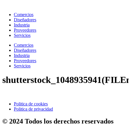
Ir
al
Comercios
contenido
Diseñadores
Industria
Proveedores
Servicios
Comercios
Diseñadores
Industria
Proveedores
Servicios
shutterstock_1048935941(FILE
Politica de cookies
Politica de privacidad
© 2024 Todos los derechos reservados