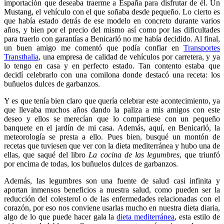
importación que deseaba traerme a España para disfrutar de él. Un
Mustang, el vehículo con el que soñaba desde pequeño. Lo cierto es
que había estado detrás de ese modelo en concreto durante varios
años, y bien por el precio del mismo así como por las dificultades
para traerlo con garantías a Benicarló no me había decidido. Al final,
un buen amigo me comentó que podía confiar en
Transportes
Transthalia
, una empresa de calidad de vehículos por carretera, y ya
lo tengo en casa y en perfecto estado. Tan contento estaba que
decidí celebrarlo con una comilona donde destacó una receta: los
buñuelos dulces de garbanzos.
Y es que tenía bien claro que quería celebrar este acontecimiento, ya
que llevaba muchos años dando la paliza a mis amigos con este
deseo y ellos se merecían que lo compartiese con un pequeño
banquete en el jardín de mi casa. Además, aquí, en Benicarló, la
meteorología se presta a ello. Pues bien, busqué un montón de
recetas que tuviesen que ver con la dieta mediterránea y hubo una de
ellas, que saqué del libro
La cocina de las legumbres
, que triunfó
por encima de todas, los buñuelos dulces de garbanzos.
Además, las legumbres son una fuente de salud casi infinita y
aportan inmensos beneficios a nuestra salud, como pueden ser la
reducción del colesterol o de las enfermedades relacionadas con el
corazón, por eso nos conviene usarlas mucho en nuestra dieta diaria,
algo de lo que puede hacer gala la
dieta mediterránea
, esta estilo de