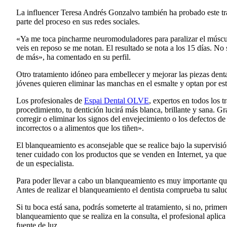
La influencer Teresa Andrés Gonzalvo también ha probado este tra
parte del proceso en sus redes sociales.
«Ya me toca pincharme neuromoduladores para paralizar el músculo
veis en reposo se me notan. El resultado se nota a los 15 días. No
de más», ha comentado en su perfil.
Otro tratamiento idóneo para embellecer y mejorar las piezas den
jóvenes quieren eliminar las manchas en el esmalte y optan por est
Los profesionales de
Espai Dental OLVE
, expertos en todos los 
procedimiento, tu dentición lucirá más blanca, brillante y sana. Gr
corregir o eliminar los signos del envejecimiento o los defectos de
incorrectos o a alimentos que los tiñen».
El blanqueamiento es aconsejable que se realice bajo la supervis
tener cuidado con los productos que se venden en Internet, ya que
de un especialista.
Para poder llevar a cabo un blanqueamiento es muy importante que
Antes de realizar el blanqueamiento el dentista comprueba tu salu
Si tu boca está sana, podrás someterte al tratamiento, si no, prime
blanqueamiento que se realiza en la consulta, el profesional aplic
fuente de luz.