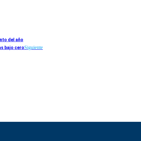
nto del año
Siguiente
as bajo cero