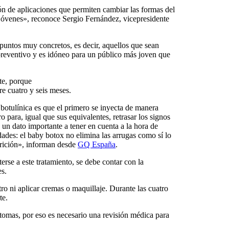
ción de aplicaciones que permiten cambiar las formas del
 jóvenes», reconoce Sergio Fernández, vicepresidente
n puntos muy concretos, es decir, aquellos que sean
 preventivo y es idóneo para un público más joven que
te, porque
re cuatro y seis meses.
 botulínica es que el primero se inyecta de manera
 para, igual que sus equivalentes, retrasar los signos
 un dato importante a tener en cuenta a la hora de
dades: el baby botox no elimina las arrugas como sí lo
arición», informan desde
GQ España
.
erse a este tratamiento, se debe contar con la
es.
ro ni aplicar cremas o maquillaje. Durante las cuatro
te.
tomas, por eso es necesario una revisión médica para